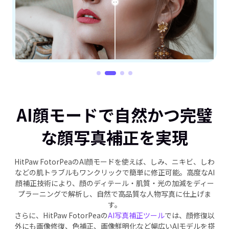
AI顔モードで自然かつ完璧
な顔写真補正を実現
HitPaw FotorPeaのAI顔モードを使えば、しみ、ニキビ、しわ
などの肌トラブルもワンクリックで簡単に修正可能。高度なAI
顔補正技術により、顔のディテール・肌質・光の加減をディー
プラーニングで解析し、自然で高品質な人物写真に仕上げま
す。
さらに、HitPaw FotorPeaの
AI写真補正ツール
では、顔修復以
外にも画像修復、色補正、画像鮮明化など幅広いAIモデルを搭