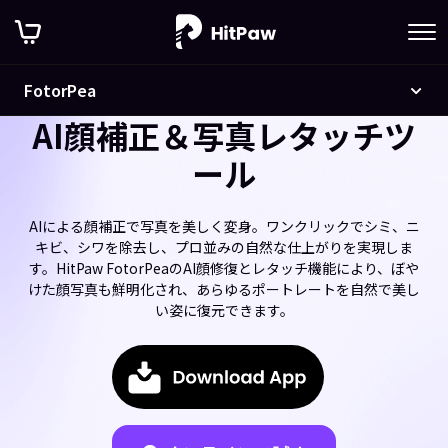
HitPaw FotorPea
FotorPea
AI顔補正＆写真レタッチツ
ール
AIによる顔補正で写真を美しく変身。ワンクリックでシミ、ニ
キビ、シワを除去し、プロ並みの自然な仕上がりを実現しま
す。HitPaw FotorPeaのAI顔修復とレタッチ機能により、ぼや
けた顔写真も鮮明化され、あらゆるポートレートを自然で美し
い姿に復元できます。