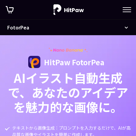
FotorPea
HitPaw FotorPea
AIイラスト自動生成
で、あなたのアイデア
を魅力的な画像に。
テキストから画像生成：プロンプトを入力するだけで、AIが高
品質な画像やイラストを簡単に作成します。