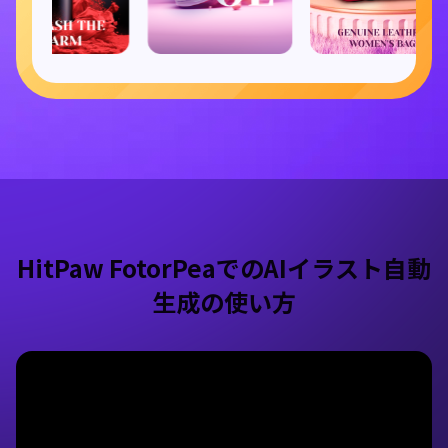
HitPaw FotorPeaでのAIイラスト自動
生成の使い方