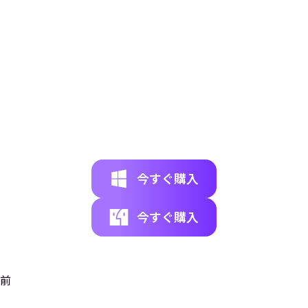
失われたディテールを
自然な質感
のまま再現しま
す。
RAW形式からスマートフォン撮影まで幅広く対
応。
解像度を高め
、ぼやけた細部までクリアに仕上げま
す。
今すぐ購入
今すぐ購入
前