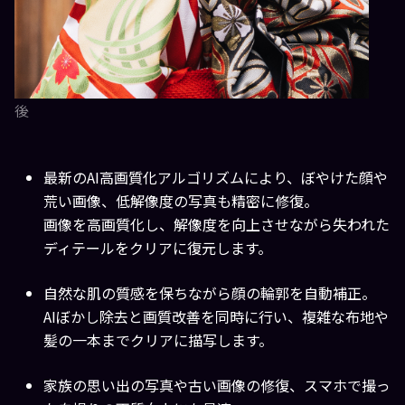
後
最新のAI高画質化アルゴリズムにより、ぼやけた顔や
荒い画像、低解像度の写真も精密に修復。
画像を高画質化
し、解像度を向上させながら失われた
ディテールをクリアに復元します。
自然な肌の質感を保ちながら顔の輪郭を自動補正。
AI
ぼかし除去
と画質改善を同時に行い、複雑な布地や
髪の一本までクリアに描写します。
家族の思い出の写真や古い画像の修復、スマホで撮っ