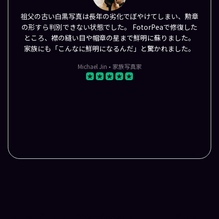
祖父の古い白黒写真は長年の劣化でぼやけてしまい、勲章
の形すら判別できない状態でした。 FotorPeaで修復した
ところ、襟の縫い目や帽章の星まで鮮明に蘇りました。
家族にも「こんなに鮮明になるんだ」と驚かれました。
Michael Jin • 家族写真家
AIでブレ・ピンボケを補正し、動きの