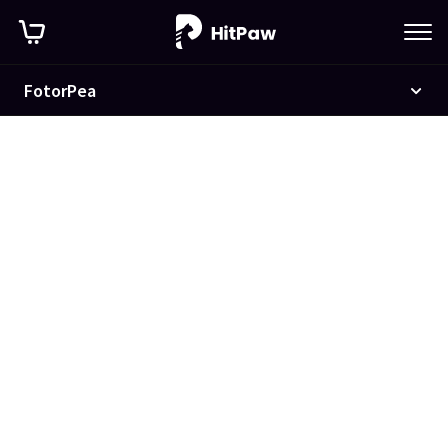
Nano Banana Pro
HitPaw FotorPea
FotorPea
AIで
ぼやけた写真を高
画質化
。
ノイズ・手ブレを自動
補正して鮮明な写真に
今すぐダウンロード
7日間無料トライアル