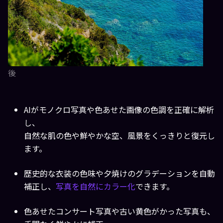
後
AIがモノクロ写真や色あせた画像の色調を正確に解析
し、
自然な肌の色や鮮やかな空、風景をくっきりと
復元
し
ます。
歴史的な衣装の色味や夕焼けのグラデーションを自動
補正し、
写真を自然にカラー化
できます。
色あせたコンサート写真や古い黄色がかった写真も、