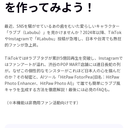
を作ってみよう！
最近、SNSを騒がせているあの歯をむいた愛らしいキャラクター
「ラブブ​（Labubu）」を見かけませんか？2024年以降、TikTok
やInstagramで「#Labubu」投稿が急増し、日本や台湾でも熱狂
的ファンが急上昇。
TikTokでは#ラブブタグが累計5億回再生を突破し、Instagramで
はファンアートが溢れ、渋谷のPOP MART店舗には連日長蛇の列
が。なぜこの個性的なモンスターがこれほど日本人の心を掴んだ
のか？その秘密と、AIツール「HitPaw FotorPea(旧名：HitPaw
Photo Enhancer、HitPaw Photo AI)」で誰でも簡単にラブブ風
キャラを生成する方法を徹底解説！最後には必見のFAQも。
（※本機能は非商用ファン活動向けです）