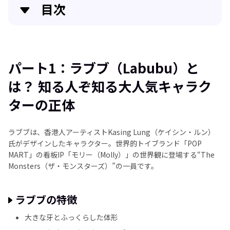
目次
パート1：ラブブ（Labubu）とは？ 知る人ぞ知る大
人気キャラクターの正体
パート1：ラブブ（Labubu）と
パート2：SNSでの拡散が止まらない！ラブブブーム
は？ 知る人ぞ知る大人気キャラク
の理由
ターの正体
パート3：Labubu × AIイラスト生成──HitPaw
Fotorpeaで広がる創造の世界
ラブブは、香港人アーティストKasing Lung（ケイシン・ルン）
氏がデザインしたキャラクター。世界的トイブランド「POP
FAQ｜よくある質問
MART」の看板IP「モリー（Molly）」の世界観に登場する“The
Monsters（ザ・モンスターズ）”の一員です。
まとめ：Labubuブームに乗って、AIの力で創造をも
っと自由に！
ラブブの特徴
大きな牙とふっくらした体形