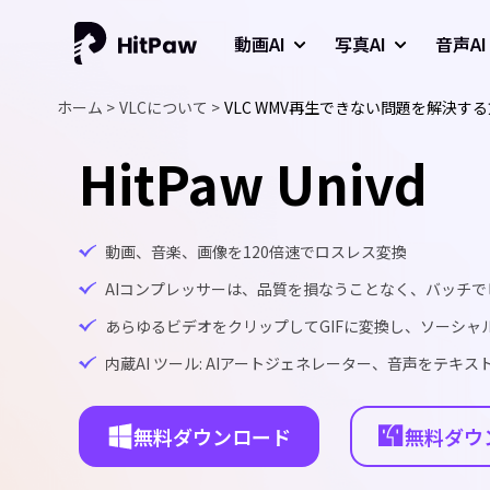
動画AI
写真AI
音声AI
ホーム >
VLCについて >
VLC WMV再生できない問題を解決す
HitPaw Univd
動画、音楽、画像を120倍速でロスレス変換
AIコンプレッサーは、品質を損なうことなく、バッチ
あらゆるビデオをクリップしてGIFに変換し、ソーシャ
内蔵AI ツール: AIアートジェネレーター、音声をテ
無料ダウンロード
無料ダウ