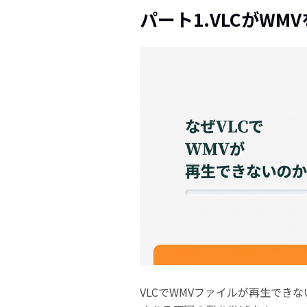
パート1.VLCがW
VLCでWMVファイルが再生でき