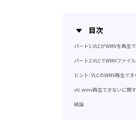
目次
パート1.VLCがWMVを再生
パート2.VLCでWMVファ
ヒント: VLCのWMV再生
vlc wmv再生できないに
結論