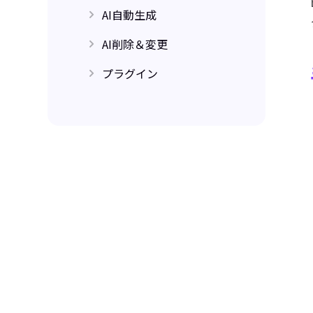
AI自動生成
AI写真編集
AI削除＆変更
AI画像自動生成
AIポートレート生成
プラグイン
背景削除・変更
オブジェクト削除
Photoshop フィルター
証明写真作成