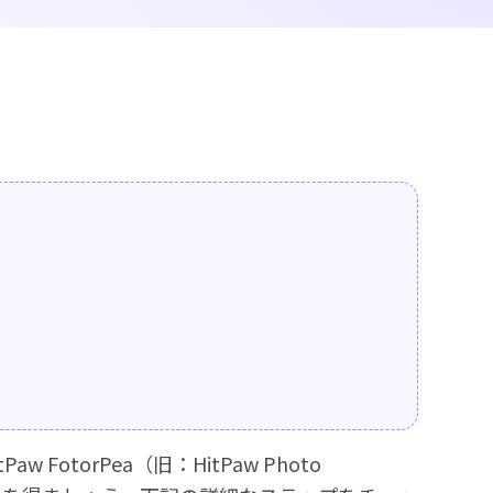
otorPea（旧：HitPaw Photo