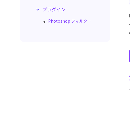
画像サイズのカスタマイズ
AIポートレート生成
プラグイン
背景削除・変更
オブジェクト削除
Photoshop フィルター
証明写真作成