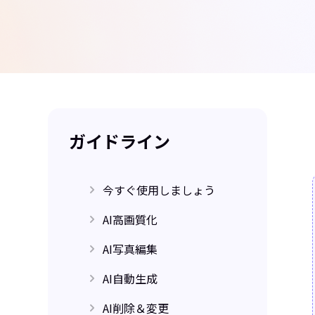
ガイドライン
今すぐ使用しましょう
AI高画質化
開始
AI写真編集
単一画像の高画質化
複数画像のバッチ高画質化
AI自動生成
AI写真編集
マルチモデル
AI削除＆変更
AI画像自動生成