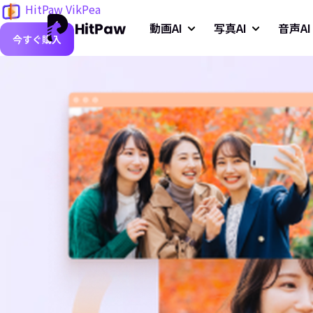
HitPaw VikPea
動画AI
写真AI
音声AI
今すぐ購入