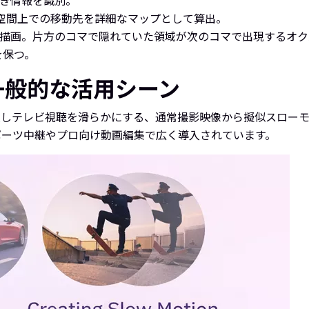
行き情報を識別。
空間上での移動先を詳細なマップとして算出。
を描画。片方のコマで隠れていた領域が次のコマで出現するオ
を保つ。
一般的な活用シーン
に変換しテレビ視聴を滑らかにする、通常撮影映像から擬似スロ
ポーツ中継やプロ向け動画編集で広く導入されています。