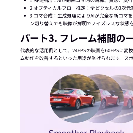
1.
特徴抽出：AIが動画コマ内の輪郭、質感、奥
2.
オプティカルフロー推定：全ピクセルの3次元
3.
コマ合成：生成処理によりAIが完全な新コマ
ン切り替えでも映像が鮮明でノイズレスな状態
パート3. フレーム補間の
代表的な活用例として、24FPSの映画を60FPS
ム動作を改善するといった用途が挙げられます。ス