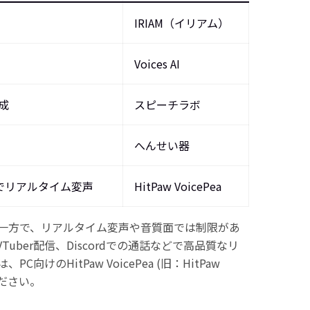
IRIAM（イリアム）
Voices AI
成
スピーチラボ
へんせい器
配信でリアルタイム変声
HitPaw VoicePea
一方で、リアルタイム変声や音質面では制限があ
uber配信、Discordでの通話などで高品質なリ
けのHitPaw VoicePea (旧：HitPaw
てください。