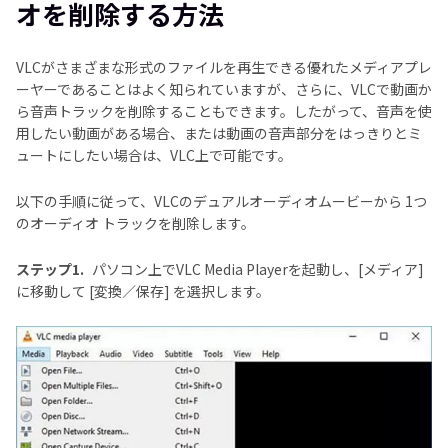
からオーディオを削除する方法
オを削除する方法
パート2. 動画から音声を削除する本格的な動画と音
VLCがさまざまな形式のファイルを再生できる優れたメディアプレ
声の編集ソフト
ーヤーであることはよく知られていますが、さらに、VLCで動画か
ら音声トラックを削除することもできます。したがって、音声を使
パート3. オンライン上で動画をミュートにする
用したい動画がある場合、または動画の音声部分をはっきりとミ
ュートにしたい場合は、VLC上で可能です。
結論
以下の手順に従って、VLCのデュアルオーディオムービーから 1つ
のオーディオ トラックを削除します。
ステップ1.
パソコン上でVLC Media Playerを起動し、[メディア]
に移動して [変換／保存] を選択します。