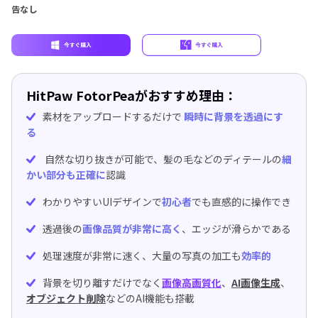
告なし
HitPaw FotorPeaがおすすめ理由：
素材をアップロードするだけで
瞬時に背景を透過にす
る
自然な切り抜きが可能で、髪の毛などのディテールの
細
かい部分も正確に
認識
わかりやすいUIデザインで
初心者
でも直感的に操作でき
透過後の
画像品質が非常に高く
、エッジが滑らかである
処理速度が非常に速く、大量の写真の加工も
効率的
背景を切り離すだけでなく
画像高画質化
、
AI画像生成
、
オブジェクト削除
などのAI機能も搭載