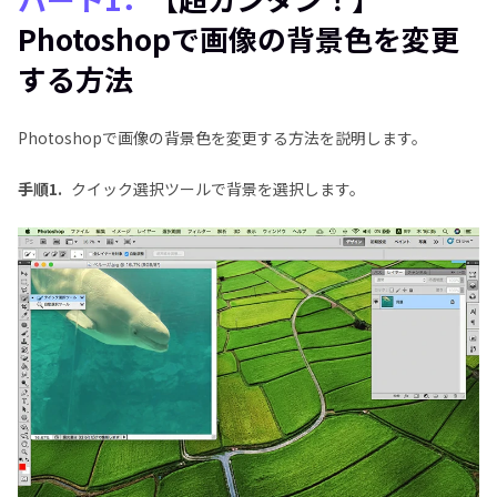
パート2．【カラープレイ！】Photoshopで画像の特
Photoshopで画像の背景色を変更
定の色だけ変える方法
する方法
パート3．画像の背景色を変更するに最適なツール―
HitPaw FotorPea
Photoshopで画像の背景色を変更する方法を説明します。
まとめ
手順1.
クイック選択ツールで背景を選択します。
Photoshopで画像の背景色の変更に関するよくある
質問