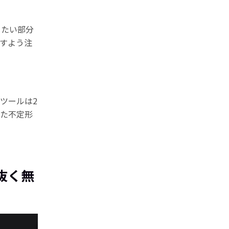
きたい部分
すよう注
ツールは2
った不定形
抜く無