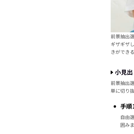
前景抽出
ギザギザ
きができ
小見出
前景抽出
単に切り
手順
自由
囲み