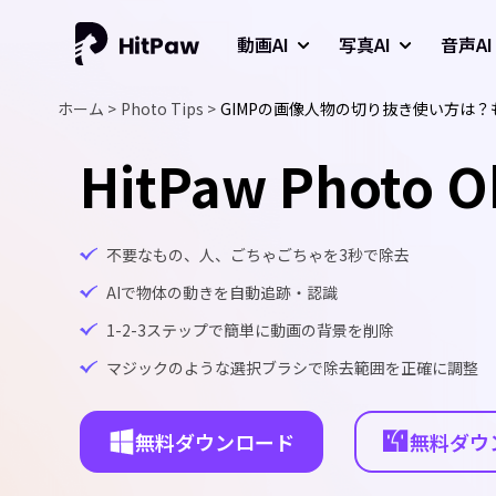
動画AI
写真AI
音声AI
ホーム >
Photo Tips >
GIMPの画像人物の切り抜き使い方は
HitPaw Photo O
不要なもの、人、ごちゃごちゃを3秒で除去
AIで物体の動きを自動追跡・認識
1-2-3ステップで簡単に動画の背景を削除
マジックのような選択ブラシで除去範囲を正確に調整
無料ダウンロード
無料ダウ