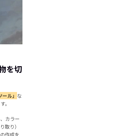
人物を切
ツール」
な
ます。
シ、カラー
切り取り）
ーの作成を