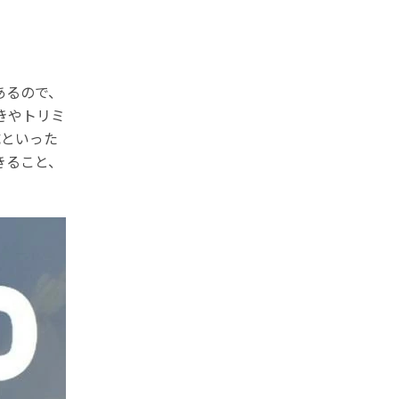
あるので、
抜きやトリミ
成といった
きること、