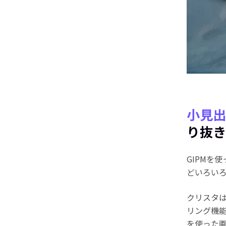
小見出
り抜き
GIPMを
どいろい
クリスタ
リング機
を使った