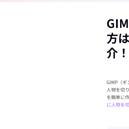
GI
方
介
GIMP（
人物を切
を簡単に
に人物を