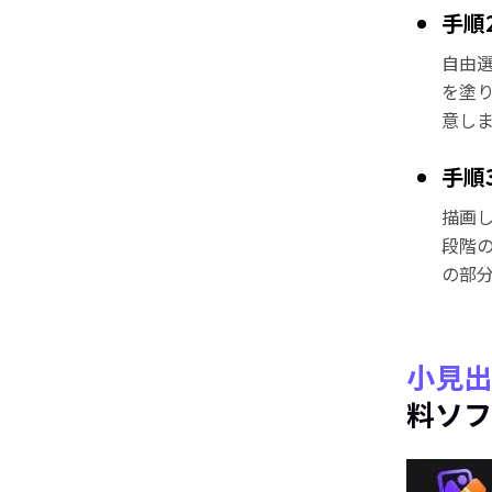
手順
自由
を塗
意し
手順
描画
段階
の部
小見出
料ソフ