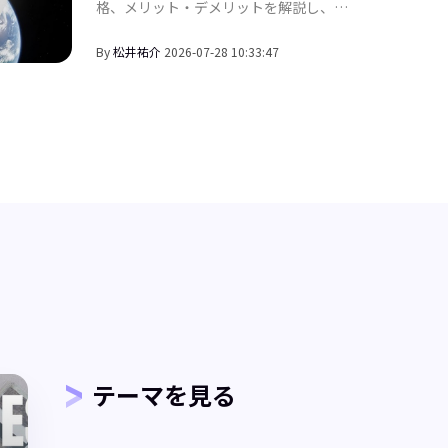
【2026年版】
方法
格、メリット・デメリットを解説し、
Sticker AppとSticker Muleを比較して、最適
なステッカー作成ソリューションを紹介しま
By
松井祐介
2026-07-28 10:33:47
す。
テーマを見る