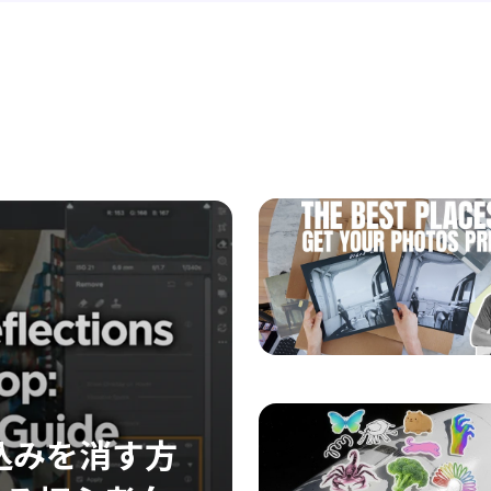
り込みを消す方
写真の光の反射