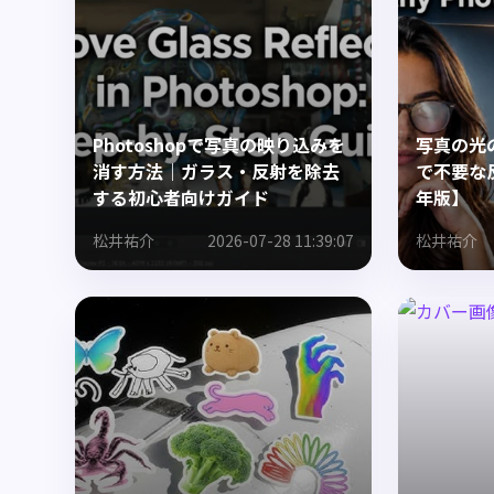
Photoshopで写真の映り込みを
写真の光
消す方法｜ガラス・反射を除去
で不要な
する初心者向けガイド
年版】
松井祐介
2026-07-28 11:39:07
松井祐介