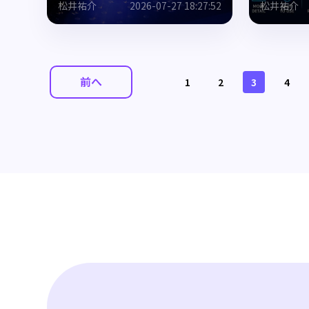
松井祐介
2026-07-27 18:27:52
松井祐介
前へ
1
2
3
4