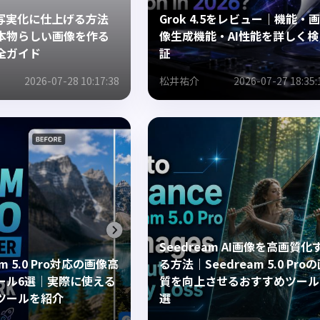
を写実化に仕上げる方法
Grok 4.5をレビュー｜機能・画
本物らしい画像を作る
像生成機能・AI性能を詳しく検
全ガイド
証
2026-07-28 10:17:38
松井祐介
2026-07-27 18:35:
Seedream AI画像を高画質化
am 5.0 Pro対応の画像高
る方法｜Seedream 5.0 Pro
ール6選｜実際に使える
質を向上させるおすすめツール
ツールを紹介
選