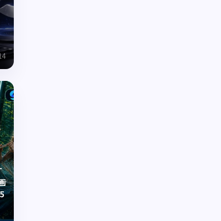
14
す
の画
5