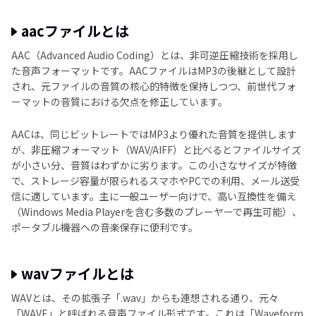
wavからaacへ変換に関するよくある質問
aacファイルとは
結論
AAC（Advanced Audio Coding）とは、非可逆圧縮技術を採用し
た音声フォーマットです。AACファイルはMP3の後継として設計
され、元ファイルの音質の核心的特徴を保持しつつ、前世代フォ
ーマットの音質における欠点を修正しています。
AACは、同じビットレートではMP3より優れた音質を提供します
が、非圧縮フォーマット（WAV/AIFF）と比べるとファイルサイズ
が小さい分、音質はわずかに劣ります。この小さなサイズが特徴
で、ストレージ容量が限られるスマホやPCでの利用、メール送受
信に適しています。主に一般ユーザー向けで、高い互換性を備え
（Windows Media Playerを含む多数のプレーヤーで再生可能）、
ポータブル機器への音楽保存に便利です。
wavファイルとは
WAVとは、その拡張子「.wav」からも連想される通り、元々
「WAVE」と呼ばれる音声ファイル形式です。これは「Waveform