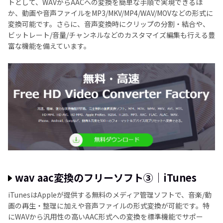
トとして、WAVからAACへの変換を簡単な手順で実現できるほ
か、動画や音声ファイルをMP3/MKV/MP4/WAV/MOVなどの形式に
変換可能です。さらに、音声変換時にクリップの分割・結合や、
ビットレート/音量/チャンネルなどのカスタマイズ編集も行える豊
富な機能を備えています。
wav aac変換のフリーソフト③｜iTunes
iTunesはAppleが提供する無料のメディア管理ソフトで、音楽/動
画の再生・整理に加えや音声ファイルの形式変換が可能です。特
にWAVから汎用性の高いAAC形式への変換を標準機能でサポー