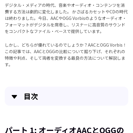
デジタル・メディアの時代、音楽やオーディオ・コンテンツを消
費する方法は劇的に変化しました。 かさばるカセットやCDの時代
は終わりました。今日、AACやOGG Vorbisのようなオーディオ・
フォーマットがデジタルを席巻し、リスナーに高音質のサウンド
をコンパクトなファイル・ベースで提供しています。
しかし、どちらが優れているのでしょうか？AACとOGG Vorbis！
この記事では、AACとOGGの比較について掘り下げ、それぞれの
特徴や利点、そして両者を変換する最良の方法について解説しま
す。
目次
パート 1: オーディオAACとOGGの概要
パート 2: オーディオフォーマットAAC vs OGG：どち
パート 1: オーディオAACとOGGの