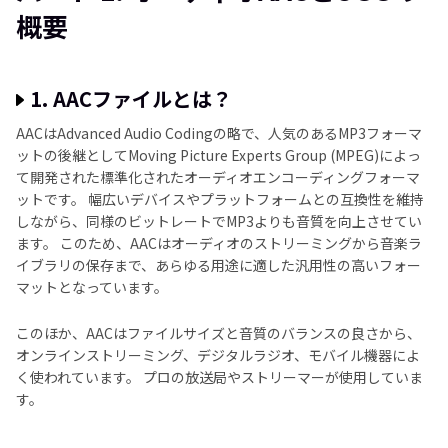
らが優れているか？
概要
パート 3: AACとOGGを他のフォーマットに変換する
ベストな方法
1. AACファイルとは？
パート 4: AACフォーマットとOGGの比較に関するFAQ
AACはAdvanced Audio Codingの略で、人気のあるMP3フォーマ
ットの後継としてMoving Picture Experts Group (MPEG)によっ
終わりに
て開発された標準化されたオーディオエンコーディングフォーマ
ットです。 幅広いデバイスやプラットフォームとの互換性を維持
しながら、同様のビットレートでMP3よりも音質を向上させてい
ます。 このため、AACはオーディオのストリーミングから音楽ラ
イブラリの保存まで、あらゆる用途に適した汎用性の高いフォー
マットとなっています。
このほか、AACはファイルサイズと音質のバランスの良さから、
オンラインストリーミング、デジタルラジオ、モバイル機器によ
く使われています。 プロの放送局やストリーマーが使用していま
す。