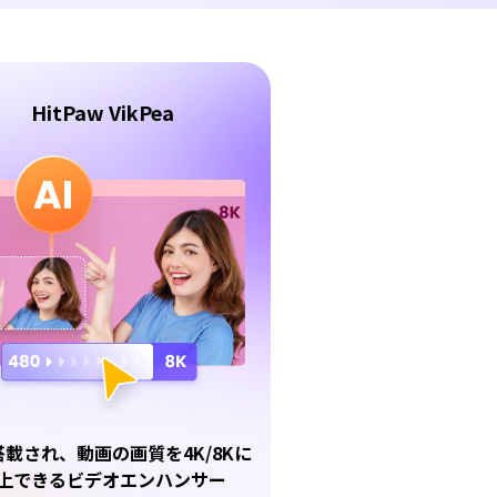
HitPaw VikPea
搭載され、動画の画質を4K/8Kに
上できるビデオエンハンサー