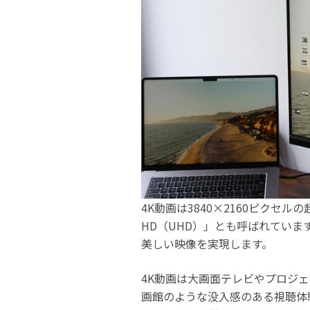
4K動画は3840×2160ピクセル
HD（UHD）」とも呼ばれていま
美しい映像を実現します。
4K動画は大画面テレビやプロジ
画館のような没入感のある視聴体