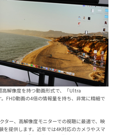
の超高解像度を持つ動画形式で、「Ultra
す。FHD動画の4倍の情報量を持ち、非常に精細で
ェクター、高解像度モニターでの視聴に最適で、映
験を提供します。近年では4K対応のカメラやスマ