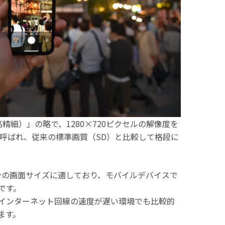
ion（高精細）」の略で、1280×720ピクセルの解像度を
も呼ばれ、従来の標準画質（SD）と比較して格段に
ンの画面サイズに適しており、モバイルデバイスで
です。
インターネット回線の速度が遅い環境でも比較的
ます。