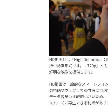
HD動画とは「High Definit
持つ動画形式です。「720p」と
鮮明な映像を提供します。
HD動画は一般的なスマートフォ
の視聴やウェブ上での共有に最適
データ容量も比較的小さいため、
スムーズに再生できる利点があり