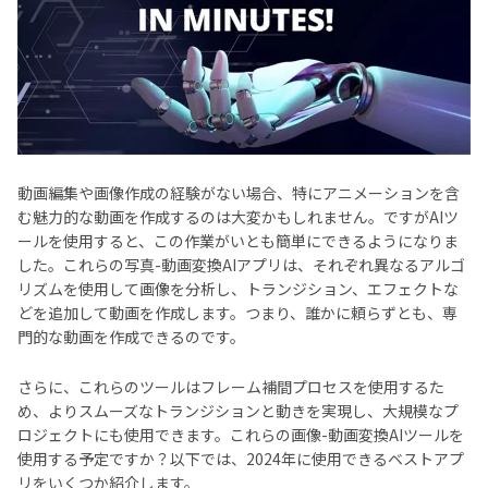
追加のヒント: HitPaw Video Editor - 最高のPC用テ
キスト読み上げツール
4. 画像-動画変換 AIのFAQ
5. 最終的な結論
動画編集や画像作成の経験がない場合、特にアニメーションを含
む魅力的な動画を作成するのは大変かもしれません。ですがAIツ
ールを使用すると、この作業がいとも簡単にできるようになりま
した。これらの写真-動画変換AIアプリは、それぞれ異なるアルゴ
リズムを使用して画像を分析し、トランジション、エフェクトな
どを追加して動画を作成します。つまり、誰かに頼らずとも、専
門的な動画を作成できるのです。
さらに、これらのツールはフレーム補間プロセスを使用するた
め、よりスムーズなトランジションと動きを実現し、大規模なプ
ロジェクトにも使用できます。これらの画像-動画変換AIツールを
使用する予定ですか？以下では、2024年に使用できるベストアプ
リをいくつか紹介します。