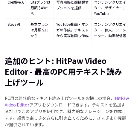
Cre8tive AI
Liteプランは
写真精製と顔精製オ
コンテンツクリエイ
月額 $48か
プションを提供
ター、デザイナー、
ら
YouTuber
Steve AI
基本プラン
YouTube動画・マン
コンテンツクリエイ
は月額 $15
ガの作成。テキスト
ター、個人、アニメ
から
から実写動画も作成
ーター、動画配信者
追加のヒント: HitPaw Video
Editor - 最高のPC用テキスト読み
上げツール
PC用の理想的なテキスト読み上げツールをお探しの場合、
HitPaw
Video Editor
アプリをダウンロードできます。テキストを追加す
るだけでこのアプリを使用でき、魅力的なナレーションを作成し
ます。編集の楽しさをさらに引き立てるために、さまざまな機能
が提供されています。