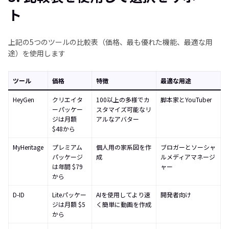
ト
上記の5つのツールの比較表（価格、最も優れた機能、最適な用
途）を使用します
ツール
価格
特徴
最適な用途
HeyGen
クリエイタ
100以上の多様でカ
脚本家とYouTuber
ーパッケー
スタマイズ可能なリ
ジは月額
アルなアバター
$48から
MyHeritage
プレミアム
個人用の家系図を作
ブロガーとソーシャ
パッケージ
成
ルメディアマネージ
は年間 $79
ャー
から
D-ID
Liteパッケー
AIを使用してより速
開発者向け
ジは月額 $5
く簡単に動画を作成
から