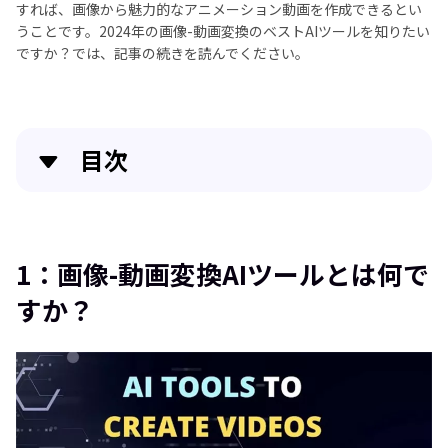
すれば、画像から魅力的なアニメーション動画を作成できるとい
うことです。2024年の画像-動画変換のベストAIツールを知りたい
ですか？では、記事の続きを読んでください。
目次
クイックナビゲーション:
簡単かつ機能性抜群の動画編集ソフト
1：画像-動画変換AIツールとは何で
すか？
1：画像-動画変換AIツールとは何ですか？
2：便利な写真から動画AIツール5選
3. 比較表を使用して選択をサポート