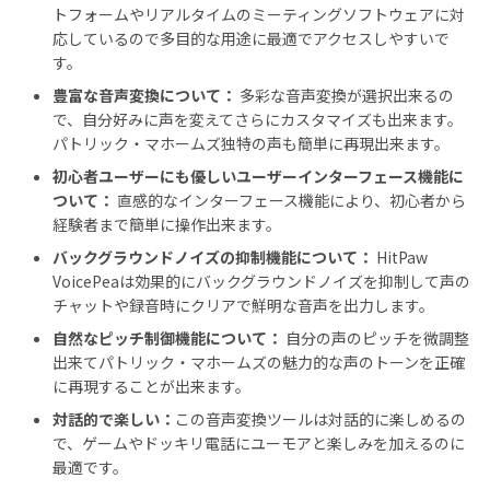
トフォームやリアルタイムのミーティングソフトウェアに対
応しているので多目的な用途に最適でアクセスしやすいで
す。
豊富な音声変換について：
多彩な音声変換が選択出来るの
で、自分好みに声を変えてさらにカスタマイズも出来ます。
パトリック・マホームズ独特の声も簡単に再現出来ます。
初心者ユーザーにも優しいユーザーインターフェース機能に
ついて：
直感的なインターフェース機能により、初心者から
経験者まで簡単に操作出来ます。
バックグラウンドノイズの抑制機能について：
HitPaw
VoicePeaは効果的にバックグラウンドノイズを抑制して声の
チャットや録音時にクリアで鮮明な音声を出力します。
自然なピッチ制御機能について：
自分の声のピッチを微調整
出来てパトリック・マホームズの魅力的な声のトーンを正確
に再現することが出来ます。
対話的で楽しい：
この音声変換ツールは対話的に楽しめるの
で、ゲームやドッキリ電話にユーモアと楽しみを加えるのに
最適です。