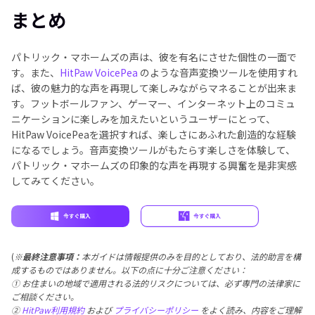
まとめ
パトリック・マホームズの声は、彼を有名にさせた個性の一面で
す。また、
HitPaw VoicePea
のような音声変換ツールを使用すれ
ば、彼の魅力的な声を再現して楽しみながらマネることが出来ま
す。フットボールファン、ゲーマー、インターネット上のコミュ
ニケーションに楽しみを加えたいというユーザーにとって、
HitPaw VoicePeaを選択すれば、楽しさにあふれた創造的な経験
になるでしょう。音声変換ツールがもたらす楽しさを体験して、
パトリック・マホームズの印象的な声を再現する興奮を是非実感
してみてください。
(
※最終注意事項：
本ガイドは情報提供のみを目的としており、法的助言を構
成するものではありません。以下の点に十分ご注意ください：
① お住まいの地域で適用される法的リスクについては、必ず専門の法律家に
ご相談ください。
②
HitPaw利用規約
および
プライバシーポリシー
をよく読み、内容をご理解