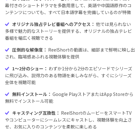
幕付きのショートドラマを多数用意して、英語や中国語原作のコ
ンテンツについても、すべて日本語字幕を完備しているのが特徴
オリジナル独占テレビ番組へのアクセス：
他では見られない
多様で魅力的なストーリーを提供する、オリジナルの独占テレビ
番組を幅広く視聴できる
圧倒的な解像度：
ReelShortの動画は、細部まで鮮明に映し出
され、臨場感あふれる視聴体験を提供
1～2分のショー：
わずか1分から2分のエピソードでシリーズ
に飛び込み、説得力のある物語を楽しみながら、すぐにシリーズ
全体を視聴可能
無料インストール：
Google PlayストアまたはApp Storeから
無料でインストール可能
キャスティング互換性：
ReelShortのムービーをスマートTV
やコンピューターにシームレスにキャストし、視聴体験を向上さ
せ、お気に入りのコンテンツを柔軟に楽しめる