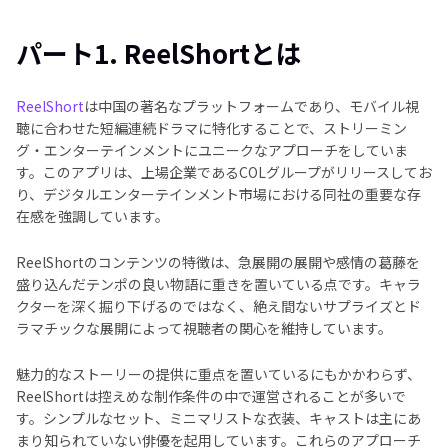
パート2. ReelShortの魅力
パート1. ReelShortとは
パート3. ReelShortの仕組み
ReelShort
は中国の著名なプラットフォームであり、モバイル視
聴に合わせた短編連続ドラマに特化することで、ストリーミン
パート4. ReelShortアプリの料金[2025]
グ・エンターテインメントにユニークなアプローチをしていま
す。このアプリは、上場企業であるCOLグループがリリースしてお
まとめ
り、デジタルエンターテインメント市場における同社の重要な存
在感を強調しています。
ReelShortのコンテンツの特徴は、急展開の展開や感情の葛藤を
盛り込んだテンポの良い物語に重きを置いている点です。キャラ
クターを深く掘り下げるのではなく、絶え間ないサプライズとド
ラマチックな展開によって視聴者の関心を維持しています。
魅力的なストーリーの提供に重点を置いているにもかかわらず、
ReelShortは控えめな制作条件の中で運営されることが多いで
す。シンプルなセット、ミニマリストな衣装、キャストは主にあ
まり知られていない俳優を起用しています。これらのアプローチ