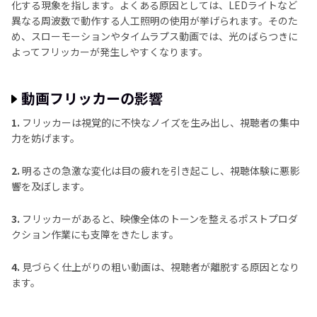
化する現象を指します。よくある原因としては、LEDライトなど
パート4：モバイル端末で動画のフリッカーを除去す
異なる周波数で動作する人工照明の使用が挙げられます。そのた
る方法
め、スローモーションやタイムラプス動画では、光のばらつきに
よってフリッカーが発生しやすくなります。
パート5：動画のライトフリッカー除去に関するよく
ある質問
動画フリッカーの影響
結論
1.
フリッカーは視覚的に不快なノイズを生み出し、視聴者の集中
力を妨げます。
2.
明るさの急激な変化は目の疲れを引き起こし、視聴体験に悪影
響を及ぼします。
3.
フリッカーがあると、映像全体のトーンを整えるポストプロダ
クション作業にも支障をきたします。
4.
見づらく仕上がりの粗い動画は、視聴者が離脱する原因となり
ます。