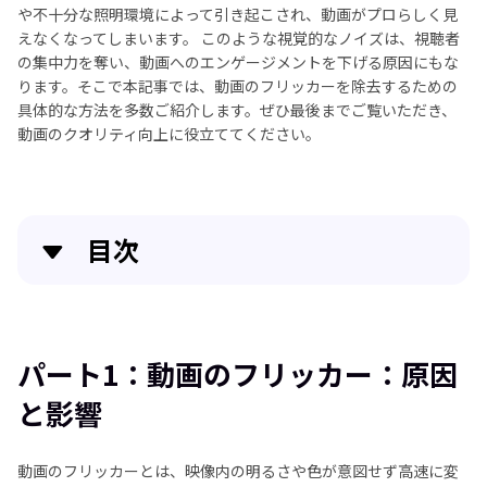
や不十分な照明環境によって引き起こされ、動画がプロらしく見
えなくなってしまいます。 このような視覚的なノイズは、視聴者
の集中力を奪い、動画へのエンゲージメントを下げる原因にもな
ります。そこで本記事では、動画のフリッカーを除去するための
具体的な方法を多数ご紹介します。ぜひ最後までご覧いただき、
動画のクオリティ向上に役立ててください。
目次
パート1：動画のフリッカー：原因と影響
パート2：HitPaw VikPeaで動画のライトフリッカー
パート1：動画のフリッカー：原因
を除去する方法
と影響
パート3：無料でオンライン動画のフリッカーを除去
する方法
動画のフリッカーとは、映像内の明るさや色が意図せず高速に変