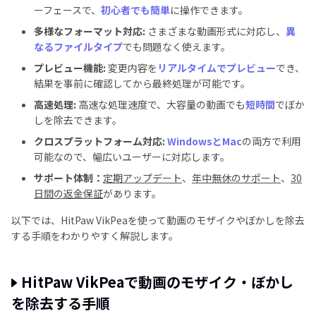
ーフェースで、
初心者でも簡単
に操作できます。
多様なフォーマット対応:
さまざまな動画形式に対応し、
異
なるファイルタイプ
でも問題なく使えます。
プレビュー機能:
変更内容を
リアルタイムでプレビュー
でき、
結果を事前に確認してから最終処理が可能です。
高速処理:
高速な処理速度で、大容量の動画でも
短時間
でぼか
しを除去できます。
クロスプラットフォーム対応:
WindowsとMac
の両方で利用
可能なので、幅広いユーザーに対応します。
サポート体制：
定期アップデート
、
年中無休のサポート
、
30
日間の返金保証
があります。
以下では、HitPaw VikPeaを使って動画のモザイクやぼかしを除去
する手順をわかりやすく解説します。
HitPaw VikPeaで動画のモザイク・ぼかし
を除去する手順