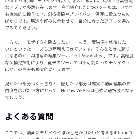
iPhoneで動画にモザイクやぼかしを入れるには、無料でも高機能
なアプリが多数存在します。今回紹介した5つのツールは、いずれ
も直感的に操作でき、SNS投稿やプライバシー保護に役立つもの
ばかりです。用途や好みに合わせて、自分に合ったアプリを選ん
でみてください。
一方で、「モザイクを除去したい」「もう一度映像を修復した
い」といったニーズも近年増えてきています。そんなときに頼り
になるのが、AI搭載の編集ツール「HitPaw VikPea」です。高精度
なAI補完技術により、従来のツールでは不可能だったモザイク・
ぼかしの除去も現実的に行えます。
見せたい部分はくっきりと、隠したい部分は確実に――動画編集の自
由度を広げたい方にとって、HitPaw VikPeaは心強い選択肢となる
でしょう。
よくある質問
ここでは、動画にモザイクやぼかしをかけたいと考えるiPhoneユ