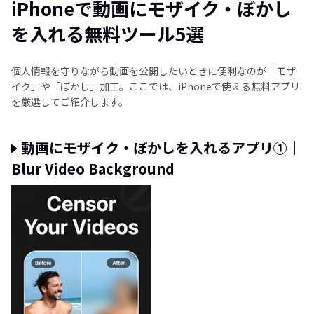
iPhoneで動画にモザイク・ぼかし
おまけ：動画のモザイク・ぼかしを除去できるAIツー
を入れる無料ツール5選
ル：HitPaw VikPea
まとめ
個人情報を守りながら動画を公開したいときに便利なのが「モザ
イク」や「ぼかし」加工。ここでは、iPhoneで使える無料アプリ
よくある質問
を厳選してご紹介します。
動画にモザイク・ぼかしを入れるアプリ①｜
Blur Video Background