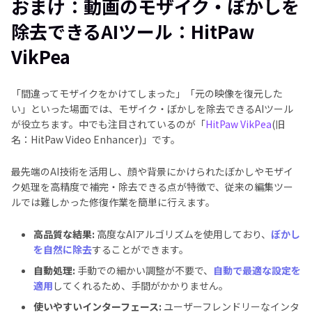
おまけ：動画のモザイク・ぼかしを
除去できるAIツール：HitPaw
VikPea
「間違ってモザイクをかけてしまった」「元の映像を復元した
い」といった場面では、モザイク・ぼかしを除去できるAIツール
が役立ちます。中でも注目されているのが「
HitPaw VikPea
(旧
名：HitPaw Video Enhancer)」です。
最先端のAI技術を活用し、顔や背景にかけられたぼかしやモザイ
ク処理を高精度で補完・除去できる点が特徴で、従来の編集ツー
ルでは難しかった修復作業を簡単に行えます。
高品質な結果:
高度なAIアルゴリズムを使用しており、
ぼかし
を自然に除去
することができます。
自動処理:
手動での細かい調整が不要で、
自動で最適な設定を
適用
してくれるため、手間がかかりません。
使いやすいインターフェース:
ユーザーフレンドリーなインタ