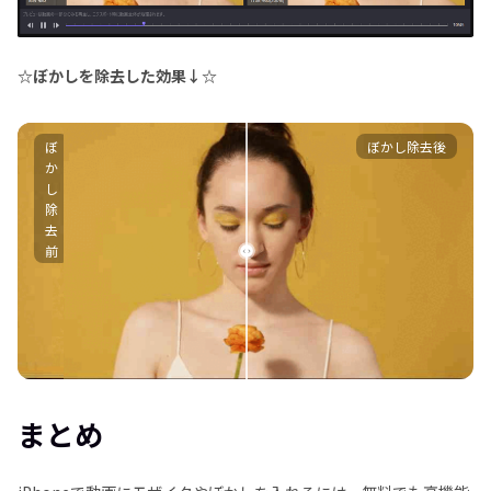
☆ぼかしを除去した効果↓☆
ぼ
ぼかし除去後
か
し
除
去
前
まとめ