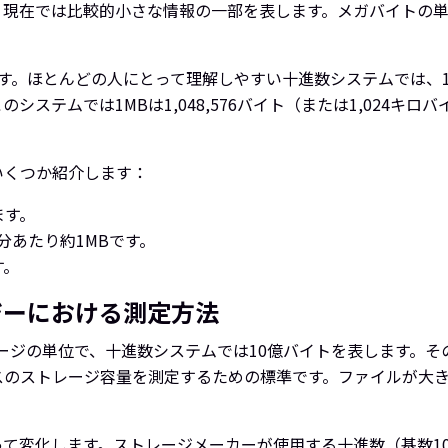
、現在では比較的小さな情報の一部を表します。メガバイトの単
。
。ほとんどの人にとって理解しやすい十進数システムでは、1MB
ステムでは1MBは1,048,576バイト（または1,024キ
いくつか紹介します：
ます。
分あたり約1MBです。
す。
ジーにおける測定方法
ージの単位で、十進数システムでは10億バイトを表します。そ
スのストレージ容量を測定するための標準です。ファイルが大
化します。ストレージメーカーが使用する十進数（基数10）システ