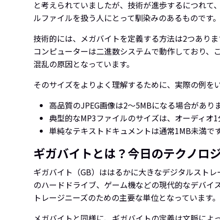
と考えられていましたが、技術が進歩するにつれて
ルファイルを扱う人にとって馴染みのあるものです
技術的には、メガバイトを定義する方法は2つあります
コンピューターは二進数システムで動作しており、このシ
混乱の原因となっています。
そのサイズをよりよく理解するために、実際の例を
高品質のJPEG画像は2〜5MBになる場合があり
典型的なMP3ファイルのサイズは、オーディオ1
単純なテキストドキュメントは通常1MB未満で
ギガバイトとは？今日のテクノロ
ギガバイト（GB）ははるかに大きなデジタルストレ
のハードドライブ、ゲーム機などの現代的なデバイ
トレージニーズのための主要な単位となっています。
メガバイトと同様に、ギガバイトの定義は文脈によって変