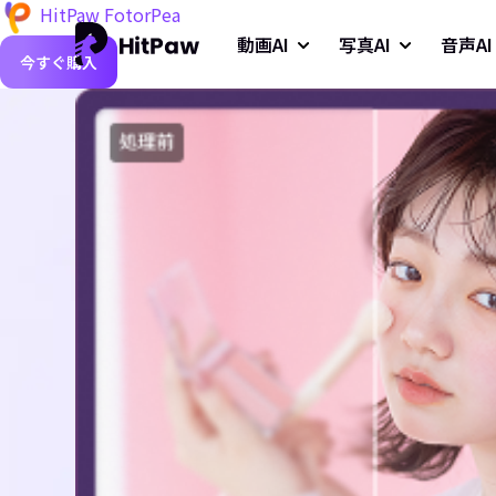
HitPaw FotorPea
動画AI
写真AI
音声AI
今すぐ購入