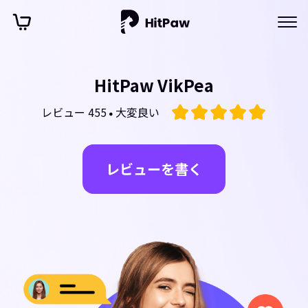
HitPaw VikPea
レビュー 455
大変良い
レビューを書く