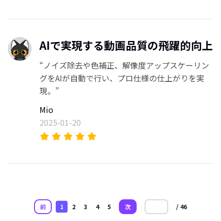
AIで実現する動画品質の飛躍的向上
“ノイズ除去や色補正、解像度アップスケーリン
グをAIが自動で行い、プロ仕様の仕上がりを実
現。”
Mio
2025-01-20
前
1
2
3
4
5
次
/ 46