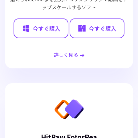
ップスケールするソフト
今すぐ購入
今すぐ購入
詳しく見る
HitPaw FotorPea