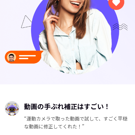
動画の手ぶれ補正はすごい！
“運動カメラで取った動画で試して、すごく平穏
な動画に修正してくれた！”