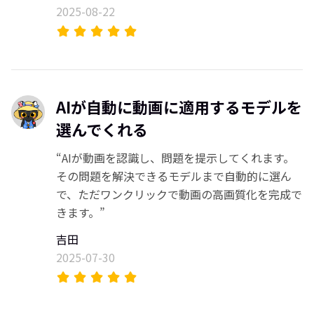
2025-08-22
AIが自動に動画に適用するモデルを
選んでくれる
“AIが動画を認識し、問題を提示してくれます。
その問題を解決できるモデルまで自動的に選ん
で、ただワンクリックで動画の高画質化を完成で
きます。”
吉田
2025-07-30