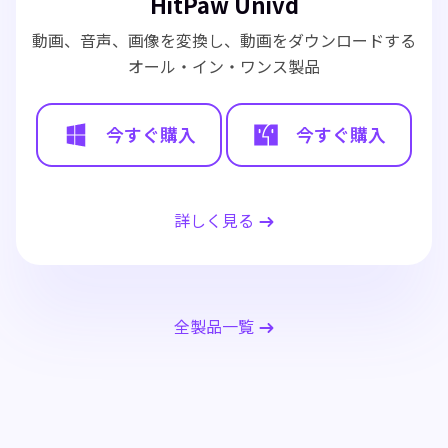
HitPaw Univd
動画、音声、画像を変換し、動画をダウンロードする
オール・イン・ワンス製品
今すぐ購入
今すぐ購入
詳しく見る
全製品一覧