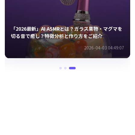
！動画を可愛
「2026最新」AI ASMRとは？ガラス果物・
切る音で癒し？特徴分析と作り方をご紹介
2-06 11:53:38
2026-04-03