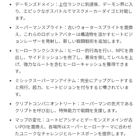
デーモンズドメイン：上位ランクに到達後、デーモン界に入
り、エピックなボスバトルでマスクメーカーダイゴと対戦し
ます。
スーパーマンスプライト：古いウォータースプライトを置換
え、これらのロボットアバターは構造物を溶かすヒートビジ
ョンレーザーを発射し、新しい戦闘戦術を追加します。
ヒーローランクシステム：ヒーロー的行為を行い、NPCを救
出し、サイドミッションを完了し、悪役を倒してレベルを上
げ、強力なルートを含むヒーローキャッシュを獲得できま
す。
ミシックスーパーマンアイテム：完全にアップグレードする
と飛行、超力、ヒートビジョンを付与すると噂されていま
す。
クリプトコンパニオントリート：スーパーマンの忠犬である
クリプトを呼び出し、特殊能力で戦闘を支援します。
マップの変化：ユートピアシティとデーモンズドメインが古
いPOIを置換え、各場所はスーパーヒーローテーマに合わせ
たユニークなチャレンジとルートスポーンを提供します。