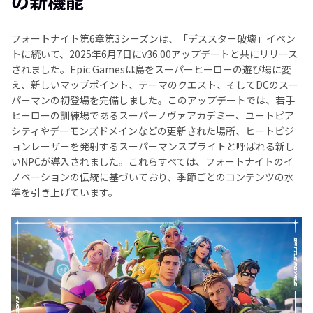
の新機能
パート3.バトルパスはどのような報酬を提供するのか
フォートナイト第6章第3シーズンは、「デススター破壊」イベン
パート4.新しいゲームプレイ要素は何か
トに続いて、2025年6月7日にv36.00アップデートと共にリリース
されました。Epic Gamesは島をスーパーヒーローの遊び場に変
さらに読む：HitPaw VikPeaで古典的なスーパーマン
え、新しいマップポイント、テーマのクエスト、そしてDCのスー
映画を修復
パーマンの初登場を完備しました。このアップデートでは、若手
ヒーローの訓練場であるスーパーノヴァアカデミー、ユートピア
シティやデーモンズドメインなどの更新された場所、ヒートビジ
ョンレーザーを発射するスーパーマンスプライトと呼ばれる新し
いNPCが導入されました。これらすべては、フォートナイトのイ
ノベーションの伝統に基づいており、季節ごとのコンテンツの水
準を引き上げています。