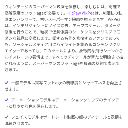
ヴィンテージのスーパーマン映画を保存し、楽しむには、明確で
高解像度のフットageが必要です。
HitPaw VikPea
は、AI駆動の動
画エンハンサーで、古いスーパーマン映画を甦らせます。VikPea
は、インテリジェントにノイズ除去、アップスケール、ダメージ
修復を行うことで、粒状で低解像度のシーケンスをクリスプでモ
ダンな視覚に変換します。愛する名作を修復するファンであって
も、ソーシャルメディア用にハイライトを集めるコンテンツクリ
エイターであっても、このツールにより、象徴的な飛行シーンから
ルイスレーンの表情まで、すべてのディテールが新たな明瞭さで描
かれるように、スーパーマンのフットageを最高の状態で表示で
きます。
一般モデルは実写フットageの明瞭度とシャープネスを向上さ
せます。
アニメーションモデルはアニメーションクリップのラインアー
トと鮮やかな色を保存します。
フェイスモデルはポートレート動画の顔のディテールと表情を
洗練させます。