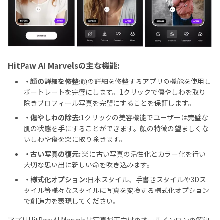
HitPaw AI Marvelsの主な機能:
・顔の詳細を修整:
顔の詳細を修整するアプリの機能を使用し
ポートレートを完璧にします。1クリックで傷やしわを取り
除きプロフィール写真を完璧にすることを保証します。
・傷やしわの除去:
1クリックの美容機能でユーザーは完璧な
肌の状態を手にすることができます。顔の特徴の望ましくな
いしわや傷を楽に取り除きます。
・古い写真の復元:
楽に古い写真の活性化とカラー化を行い
大切な思い出に新しい命を吹き込みます。
・様式化オプション:
日本スタイル、手書きスタイルや3Dス
タイル等様々なスタイルに写真を変換する様式化オプション
で創造力を表現してください。
アプリHitPaw AI Marvelsは写真補正向けのオールインワンの解決