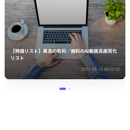
【厳選】Windows/Mac用の最高の動画高画質化ツ
ール
19
2023-05-16 11:08:51