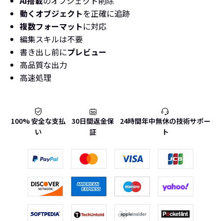
AI搭載
のオブジェクト削除
動くオブジェクト
を正確に追跡
複数フォーマット
に対応
編集スキルは不要
書き出し前に
プレビュー
高品質な出力
高速処理
100% 安全な支払
30日間返金保
24時間年中無休の技術サポー
い
証
ト