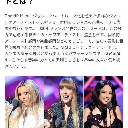
ドとは？
Part 3
: ケーブル回線なしでiHeartRadioミュージッ
ク・アワードを視聴する方法
The NRJミュージック・アワードは、文化を超えた多様なジャン
ルのアーティストを表彰する、素晴らしい音楽の祭典のまさに代
まとめ
表的な存在です。2000年フランス発祥のこのアワードは、この分
野で活躍する世界中のトップアーティストに焦点を当て、国際的
アーティスト部門や楽曲部門などのカテゴリーで、彼らを表彰し世
界的現象へと発展させました。NRJミュージック・アワードは、
カンヌの豪華な舞台と痺れるようなパフォーマンスで、境界を超
えてもたらす音楽の力とその素晴らしさを世界中の人々へ伝え続
けています。