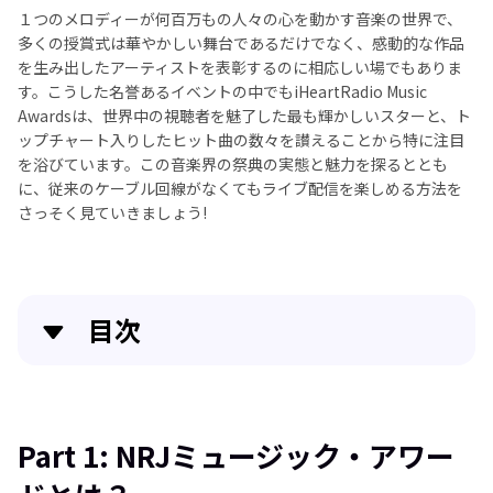
１つのメロディーが何百万もの人々の心を動かす音楽の世界で、
多くの授賞式は華やかしい舞台であるだけでなく、感動的な作品
を生み出したアーティストを表彰するのに相応しい場でもありま
す。こうした名誉あるイベントの中でもiHeartRadio Music
Awardsは、世界中の視聴者を魅了した最も輝かしいスターと、ト
ップチャート入りしたヒット曲の数々を讃えることから特に注目
を浴びています。この音楽界の祭典の実態と魅力を探るととも
に、従来のケーブル回線がなくてもライブ配信を楽しめる方法を
さっそく見ていきましょう!
目次
Part 1
: NRJミュージック・アワードとは？
Part 2
: 2024年開催予定のiheartradioミュージック・
Part 1: NRJミュージック・アワー
アワードはどこから視聴できますか？