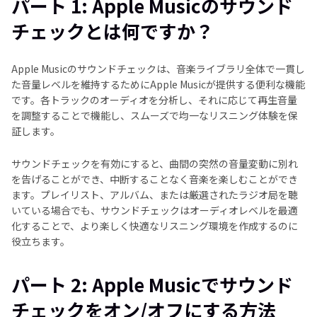
パート 1: Apple Musicのサウンド
パート 2: Apple Musicでサウンドチェックをオン/オ
チェックとは何ですか？
フにする方法
Apple Musicのサウンドチェックに関するよくある質
Apple Musicのサウンドチェックは、音楽ライブラリ全体で一貫し
問
た音量レベルを維持するためにApple Musicが提供する便利な機能
です。各トラックのオーディオを分析し、それに応じて再生音量
まとめ
を調整することで機能し、スムーズで均一なリスニング体験を保
証します。
サウンドチェックを有効にすると、曲間の突然の音量変動に別れ
を告げることができ、中断することなく音楽を楽しむことができ
ます。プレイリスト、アルバム、または厳選されたラジオ局を聴
いている場合でも、サウンドチェックはオーディオレベルを最適
化することで、より楽しく快適なリスニング環境を作成するのに
役立ちます。
パート 2: Apple Musicでサウンド
チェックをオン/オフにする方法