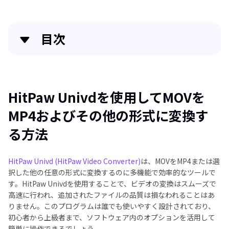
目次
HitPaw Univdを使用してMOVをMP4およびその他の
形式に変換する方法
HitPaw Univdを使用してMOVを
HitPaw Univdを使用してMOVの幅と高さを変更する
MP4およびその他の形式に変換す
方法
る方法
Adobe Expressを使用してオンラインでMOVをリサイ
ズする方法
HitPaw Univd (HitPaw Video Converter)
は、MOVをMP4または選
択した他の任意の形式に変換するのに多機能で効率的なツールで
FAQs
す。HitPaw Univdを使用することで、ビデオの変換はスムーズで
高速に行われ、追加されたファイルの品質は損なわれることはあ
まとめ
りません。このプログラムは誰でも使いやすく設計されており、
初心者から上級者まで、ソフトウェア内のオプションを活用して
簡単に操作できるでしょう。