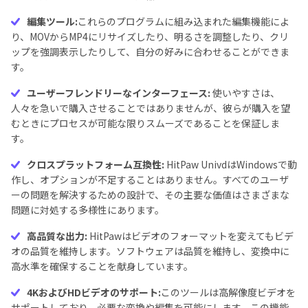
編集ツール:
これらのプログラムに組み込まれた編集機能によ
り、MOVからMP4にリサイズしたり、明るさを調整したり、クリ
ップを強調表示したりして、自分の好みに合わせることができま
す。
ユーザーフレンドリーなインターフェース:
使いやすさは、
人々を急いで購入させることではありませんが、彼らが購入を望
むときにプロセスが可能な限りスムーズであることを保証しま
す。
クロスプラットフォーム互換性:
HitPaw UnivdはWindowsで動
作し、オプションが不足することはありません。すべてのユーザ
ーの問題を解決するための設計で、その主要な価値はさまざまな
問題に対処する多様性にあります。
高品質な出力:
HitPawはビデオのフォーマットを変えてもビデ
オの品質を維持します。ソフトウェアは品質を維持し、変換中に
高水準を確保することを献身しています。
4KおよびHDビデオのサポート:
このツールは高解像度ビデオを
サポートしており、必要な変換や編集を可能にします。この機能