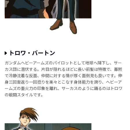
トロワ・バートン
ガンダムヘビーアームズのパイロットとして地球へ降下し、サー
カス団に潜伏する。片目が隠れるほどに長い前髪は特徴で、寡黙
で冷静沈着な反面、仲間に対する情が厚く面倒見も良いです。伸
身三回宙返り一回捻りを楽々とこなす身体能力を誇り、ヘビーア
ームズの重火力の印象を離れ、サーカスのように踊るのはトロワ
の戦闘スタイルです。