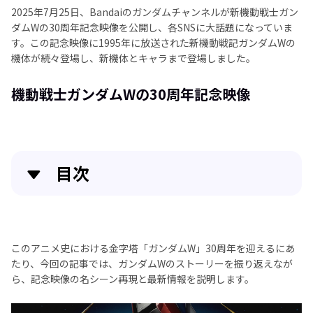
2025年7月25日、Bandaiのガンダムチャンネルが新機動戦士ガン
ダムWの30周年記念映像を公開し、各SNSに大話題になっていま
す。この記念映像に1995年に放送された新機動戦記ガンダムWの
機体が続々登場し、新機体とキャラまで登場しました。
機動戦士ガンダムWの30周年記念映像
目次
新機動戦士ガンダムWとは？
ガンダムW30周年記念映像ネタ分析
このアニメ史における金字塔「ガンダムW」30周年を迎えるにあ
たり、今回の記事では、ガンダムWのストーリーを振り返えなが
名シーン復習用：ガンダムWを4Kで見えるツール-
ら、記念映像の名シーン再現と最新情報を説明します。
HitPaw VikPea