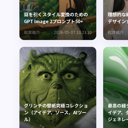
目を引くスタイル変換のための
理想的な
GPT Image 2プロンプト50+
デザイン
松井祐介
2026-05-07 10:23:30
松井祐介
グリンチの壁紙究極コレクショ
最高の緑
ン（アイデア、ソース、AIツー
イデア、
ル）
ジェネレ