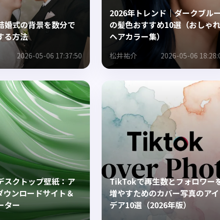
2026年トレンド｜ダークブル
結婚式の背景を数分で
の髪色おすすめ10選（おしゃ
する方法
ヘアカラー集）
2026-05-06 17:37:50
松井祐介
2026-05-06 18:28:
デスクトップ壁紙：ア
TikTokで再生数とフォロワー
ダウンロードサイト＆
増やすためのカバー写真のアイ
ーター
デア10選（2026年版）