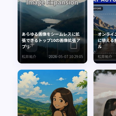
あらゆる画像をシームレスに拡
オンライ
張できるトップ10の画像拡張ア
に使える
プリ
ル
松井祐介
2026-05-07 10:29:05
松井祐介