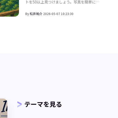
拡張ツール
｜コ
トを50以上見つけましょう。写真を簡単にAI
アートに変えられます。HitPaw FotorPeaで
のコ
AIによる顔の歪みを瞬時に修正。
By
松井祐介
2026-05-07 10:23:30
テーマを見る