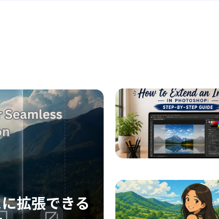
スに拡張できる
オンライン・オ