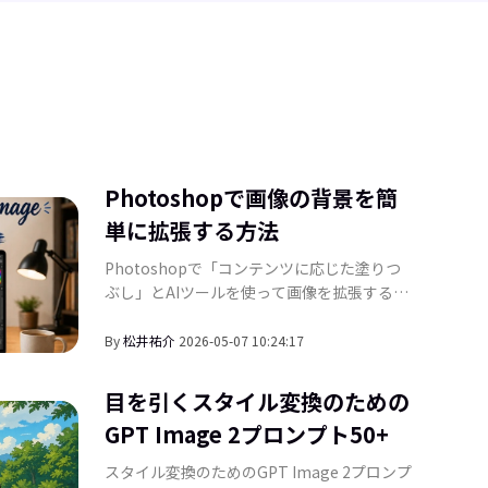
Photoshopで画像の背景を簡
単に拡張する方法
Photoshopで「コンテンツに応じた塗りつ
ぶし」とAIツールを使って画像を拡張する方
法を学びましょう。ステップバイステップの
手順に従えば、画像の背景を簡単に広げるこ
By
松井祐介
2026-05-07 10:24:17
とができます。
目を引くスタイル変換のための
GPT Image 2プロンプト50+
フラインで即座に使える
Ch
スタイル変換のためのGPT Image 2プロンプ