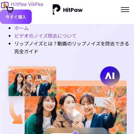
HitPaw VikPea
今すぐ購入
ホーム
ビデオのノイズ除去について
リップノイズとは？動画のリップノイズを除去できる
完全ガイド