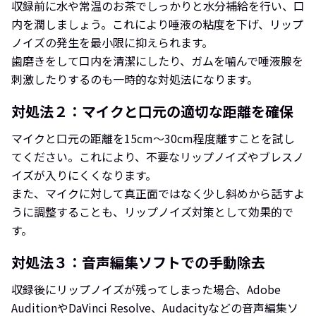
収録前に水や常温のお茶でしっかりと水分補給を行い、口
内を潤しましょう。これにより唾液の粘度を下げ、リップ
ノイズの発生を最小限に抑えられます。
歯磨きをして口内を清潔にしたり、ガムを噛んで唾液腺を
刺激したりするのも一時的な対処法になります。
対処法２：マイクと口元の適切な距離を確保
マイクと口元の距離を15cm〜30cm程度離すことを試し
てください。これにより、不要なリップノイズやブレスノ
イズが入りにくくなります。
また、マイクに対して真正面ではなく少し斜めから話すよ
うに調整することも、リップノイズ対策として効果的で
す。
対処法３：音声編集ソフトでの手動除去
収録後にリップノイズが残ってしまった場合、Adobe
AuditionやDaVinci Resolve、Audacityなどの音声編集ソ