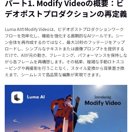
パート1. Modify Videoの概要：ビ
パート2. Luma AI Modify Videoで何ができますか？
デオポストプロダクションの再定義
パート3. Luma AI Modify Videoの使用方法
Luma AIのModify Videoは、ビデオポストプロダクションワーク
パート4. Luma AI Modify Videoで要素レベルの変更
フローを効率化し、機能を強化する画期的なAIツールです。シー
を実現する例
ン全体を再作成するのではなく、最大10秒のフッテージをアップ
ロードし、シンプルなテキストまたは画像プロンプトを提供する
補足：HitPaw VikPeaでビデオを強化
だけで、AIが元の動き、フレーミング、パフォーマンスを保持しな
がら各フレームを再構想します。その結果、複雑な手動ロトスコ
ーピングや再撮影を行うことなく、スタイル変換から背景置き換
えまで、シームレスで高品質な編集が実現できます。