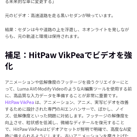
る未来的な車に変更する」
元のビデオ：高速道路を走る黒いセダンが映っています。
結果：セダンは今や道路の上を浮遊し、ネオンライトを発しなが
らも、元の軌道と環境は保持されます。
補足：HitPaw VikPeaでビデオを強
化
アニメーションや低解像度のフッテージを扱うクリエイターにと
って、Luma AIのModify VideoのようなAI編集ツールを使用する前
に、高品質な入力データを準備することが非常に重要です。
HitPaw VikPea
は、アニメーション、アニメ、実写ビデオを改善
するために設計された専門のAIエンハンサーで、ぼかし、ノイ
ズ、低解像度といった問題に対処します。フッテージの解像度を
向上させ、粒状感を低減し、微細なディテールを復元すること
で、HitPaw VikPeaはビデオアセットが鮮明で明確で、高度なAI変
換に備えられるようにします。古いアニメーションを磨き上げた