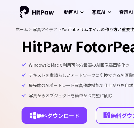
動画AI
写真AI
音声AI
ホーム >
写真アイデア >
YouTube サムネイルの作り方と重
HitPaw FotorPe
WindowsとMacで利用可能な最高のAI画像高画質化ツ
テキストを素晴らしいアートワークに変換できるAI画像
最先端のAlポートレート写真作成機能で仕上がりを自然
写真からオブジェクトを簡単かつ完璧に削除
無料ダウンロード
無料ダウ