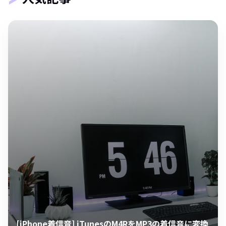
[iPhone着信音] iTunesのM4RをMP3の着信音に変換