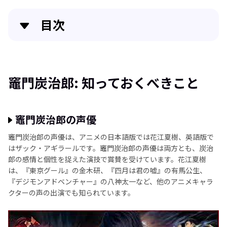
目次
竈門炭治郎: 知っておくべきこと
竈門炭治郎に関するよくある質問
竈門炭治郎: 知っておくべきこと
竈門炭治郎を超える数十のアニメ音声エフェクト
竈門炭治郎の声優
結論
竈門炭治郎の声優は、アニメの日本語版では花江夏樹、英語版で
はザック・アギラールです。竈門炭治郎の声優は両方とも、炭治
郎の感情と個性を捉えた演技で賞賛を受けています。花江夏樹
は、『東京グール』の金木研、『四月は君の嘘』の有馬公生、
『デジモンアドベンチャー』の八神太一など、他のアニメキャラ
クターの声の出演でも知られています。