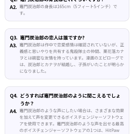
A2.
竈門炭治郎の身長は165cm（5フィート5インチ）で
す。
Q3.
竈門炭治郎の恋人は誰ですか?
A3.
竈門炭治郎は作中で恋愛感情は確認されていないが、正
義感と思いやりを共有する鬼殺隊士の仲間、栗花落カナ
ヲとは親密な友情を持っています。漫画のエピローグで
は、炭治郎とカナヲが結婚し、子孫がいたことが明らか
になりました。
Q4.
どうすれば竈門炭治郎のように聞こえるでしょ
うか？
A4.
竈門炭治郎のような声にしたい場合は、さまざまな効果
を加えて声を変更できるボイスチェンジャーソフトウェ
アを使用できます。竈門炭治郎のような声を出せる最高
のボイスチェンジャーソフトウェアの1つは、HitPaw