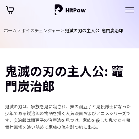
ホーム >
ボイスチェンジャー >
鬼滅の刃の主人公: 竈門炭治郎
鬼滅の刃の主人公: 竈
門炭治郎
鬼滅の刃は、家族を鬼に殺され、妹の禰豆子と鬼殺隊士になった
少年である炭治郎の物語を描く人気漫画およびアニメシリーズで
す。炭治郎は禰豆子の治療法を見つけ、家族を殺した鬼である鬼
舞辻無惨を追い詰めて家族の仇を討つ旅に出る。