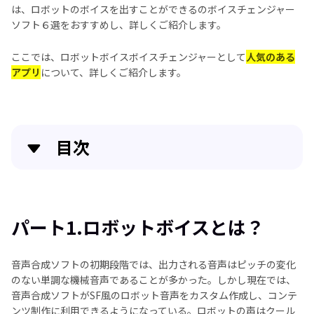
は、ロボットのボイスを出すことができるのボイスチェンジャー
ソフト６選をおすすめし、詳しくご紹介します。
ここでは、ロボットボイスボイスチェンジャーとして
人気のある
アプリ
について、詳しくご紹介します。
目次
パート1.ロボットボイスとは？
パート2.ロボット声を変えるボイスチェンジャーアプ
パート1.ロボットボイスとは？
リ６選
音声合成ソフトの初期段階では、出力される音声はピッチの変化
まとめ
のない単調な機械音声であることが多かった。しかし現在では、
音声合成ソフトがSF風のロボット音声をカスタム作成し、コンテ
ロボットボイスについてよくある質問
ンツ制作に利用できるようになっている。ロボットの声はクール