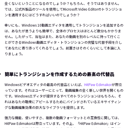
全くないということになるのでしょうか？もちろん、そうではありません。
では、公式外製品のツールを使用してMicrosoft Video Editorのトランジショ
ンを適用するにはどうすればいいのでしょうか？
幸いにも、Windows 10動画エディタを適用してトランジションを追加するの
は、あなたが思うよりも簡単で、全体のプロセスはほとんど数分もかかりま
せん。したがって、当社はまた、あなたの動画を別のレベルに持って行くこ
とができるWindows動画エディタ・トランジションの完璧な代替手段を介し
てあなたに寄り添ってくれるでしょう。前置きはそのくらいにして本論に入
りましょう。
簡単にトランジションを作成するための最高の代替品
Windowsビデオエディタの最高の代替品といえば、
HitPaw Edimakor
が際立
っています。それはユーザーにとって、動画編集の全く新しい世界を開くもの
です。Windowsエディタが提供するすべてのトランジションはもちろん、そ
れはあなたの聴衆にアピールするためにバインドされているエキサイティン
グな動画編集効果の巨大なライブラリを提供します。
強力な機能、使いやすさ、複数の動画フォーマットとの互換性に関しては、
HitPaw Edimakorは際立っています。その上、「HitPaw Edimakor」はイン