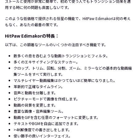
ストールと使用が非常に簡単で、初めて使う人でもトランジション効果を適
用する時に何の問題も直面しないです。
このような低価格で提供される恒星の機能で、HitPaw Edimakorは何の考え
もなく、あなたの最善の策です。
HitPaw Edimakorの特長：
以下は、この顕著なツールのいくつかの注目すべき機能です。
数多くの息を呑むような動画トランジションとフィルタ。
多くのエキサイティングなステッカー。
クロップ、トリム、回転、分割、ズーム、ミラーなどの基本的な動画編
集ツールをすべて実行します。
マルチレイヤー動画編集はかつてないほど簡単になりました。
革新的で正確なタイムライン。
音声と動画を分離します。
ピクチャーモードで画像を作成します。
動画の背景を変更します。
豊富な画像・音声編集ツール。
動画をGIFを含む任意のフォーマットに変更します。
テキストやBGMを自由に追加できます。
>4K解像度での書き出しをします。
使い勝手の良いインターフェイス。