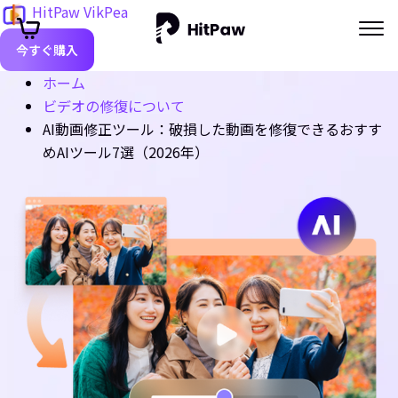
HitPaw VikPea
今すぐ購入
ホーム
ビデオの修復について
AI動画修正ツール：破損した動画を修復できるおすす
めAIツール7選（2026年）