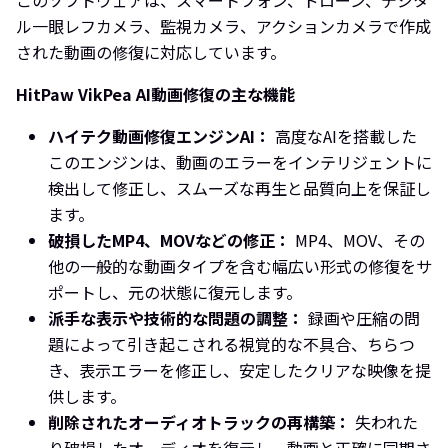
ル一眼レフカメラ、監視カメラ、アクションカメラで作成
された動画の修復に対応しています。
HitPaw VikPea AI動画修復の主な機能
ハイテク動画修復エンジンAI：
高度なAIを搭載した
このエンジンは、動画のエラーをインテリジェントに
検出して修正し、スムーズな再生と品質向上を保証し
ます。
破損したMP4、MOVなどの修正：
MP4、MOV、その
他の一般的な動画タイプを含む幅広い形式の修復をサ
ポートし、元の状態に復元します。
派手な表示や技術的な問題の調整：
録画や圧縮の問
題によって引き起こされる視覚的な不具合、ちらつ
き、表示エラーを修正し、安定したクリアな映像を提
供します。
削除されたオーディオトラックの再構築：
失われた
り破損したオーディオを復元し、動画と正確に同期さ