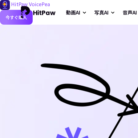
HitPaw VoicePea
動画AI
写真AI
音声AI
今すぐ購入