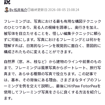
説
By 松井祐介
最終更新日:2026-08-05 15:08:24
フレーミングは、写真における最も有用な構図テクニック
のひとつであり、見る人の視線を誘導し、奥行きを加え、
被写体を目立たせることを、怪しい編集テクニックに頼ら
ずに可能にします。写真におけるフレーミングとは何かを
理解すれば、日常的なシーンを視覚的に面白く、意図的に
構成されたものに変えることができます。
自然界（窓、木、枝など）から建物のラインや前景のもの
まで、フレーミングは風景写真からポートレート、旅行写
真まで、あらゆる種類の写真で役立ちます。この記事で
は、基本、その背後にある理由、さまざまなタイプのフレ
ーミングを例を交えて説明し、最後にHitPaw FotorPeaを
使用してフレーミング写真をさらに良くする方法を紹介し
ます。