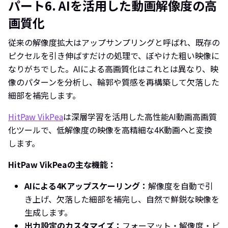
パート6. AIを活用した動画解像度の高
画質化
従来の解像度拡大はアップサンプリングと呼ばれ、既存の
ピクセルを引き伸ばすだけの処理で、ぼやけた粗い映像に
なりがちでした。AIによる高画質化はこれとは異なり、映
像のパターンを分析し、輪郭や質感を再構築して欠落した
細部を補完します。
HitPaw VikPea
は深層学習を活用した高性能AI動画高画質
化ツールで、低解像度の映像を高精細な4K動画へと変換
します。
HitPaw VikPeaの主な機能：
AIによる4Kアップスケーリング：
解像度を自動で引
き上げ、欠落した細部を補完し、自然で鮮鋭な映像を
生成します。
出力設定のカスタマイズ：
フォーマット・解像度・ビ