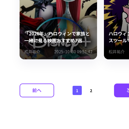
「2026年」ハロウィンで家族と
ハロウィ
一緒に見る映画おすすめ7選
スツール
松井祐介
2025-10-30 09:51:42
松井祐介
前へ
1
2