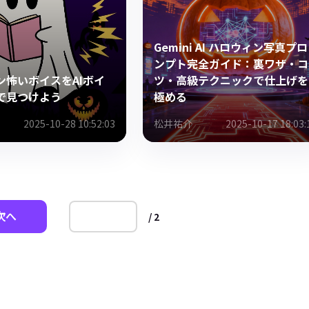
Gemini AI ハロウィン写真プロ
ンプト完全ガイド：裏ワザ・コ
ン怖いボイスをAIボイ
ツ・高級テクニックで仕上げを
で見つけよう
極める
2025-10-28 10:52:03
松井祐介
2025-10-17 18:03:
次へ
/ 2