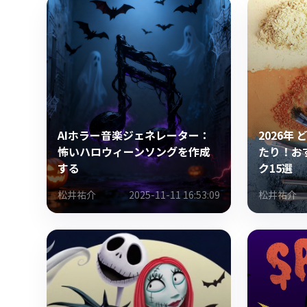
AIホラー音楽ジェネレーター：
2026年
怖いハロウィーンソングを作成
たり！お
する
ク15選
松井祐介
2025-11-11 16:53:09
松井祐介