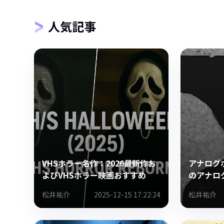
人気記事
VHSホラー名作：2026最新作お
アナログ
よびVHSホラー映画おすすめ
のアナロ
松井祐介
2025-12-15 17:22:24
松井祐介