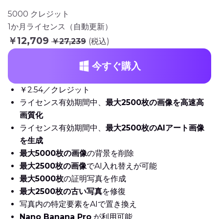
5000 クレジット
1か月ライセンス（自動更新）
￥12,709
￥27,239
(税込)
今すぐ購入
￥2.54／クレジット
ライセンス有効期間中、
最大2500枚の画像を高速高
画質化
ライセンス有効期間中、
最大2500枚のAIアート画像
を生成
最大5000枚の画像
の背景を削除
最大2500枚の画像
でAI入れ替えが可能
最大5000枚
の証明写真を作成
最大2500枚の古い写真
を修復
写真内の特定要素をAIで置き換え
Nano Banana Pro
が利用可能