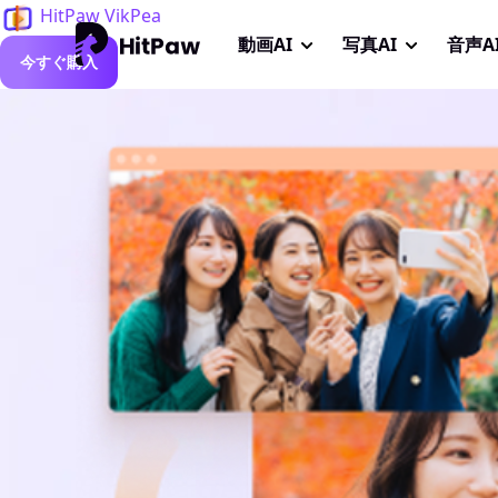
HitPaw VikPea
動画AI
写真AI
音声A
今すぐ購入