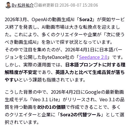
By 松井祐介
最終更新日:2026-08-07 15:28:06
2026年3月、OpenAIの動画生成AI「
Sora2
」が突如サービ
ス終了を発表し、AI動画市場は大きな転換点を迎えまし
た。これにより、多くのクリエイターや企業が「次に使う
べき動画生成AI」を急いで探す状況となっています。
その中で注目を集めたのが、2026年4月1日に日本語バー
ジョンを公開したByteDance社の「
Seedance 2.0
」です。
しかし、実際の運用面では、
日本語プロンプトに対する理
解精度が不安定
であり、
英語入力と比べて生成品質が落ち
やすい
という課題も指摘されています。
こうした背景の中で、2026年4月2日にGoogleの最新動画
生成モデル「Veo 3.1 Lite」がリリースされ、Veo 3.1の品
質を持つ動画を
8分の1の価額
で作成できることで、多く
のクリエイターと企業に「
Sora2の代替ツール
」として選
択されています。