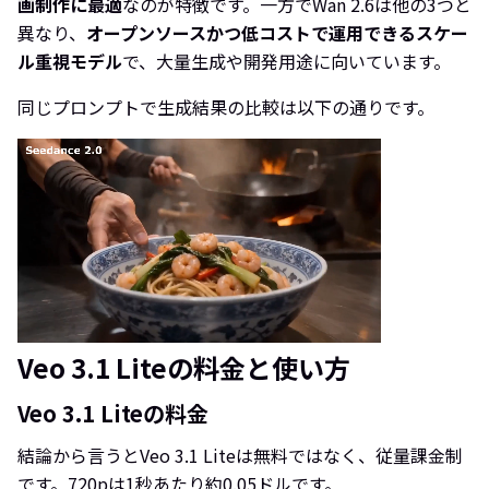
画制作に最適
なのが特徴です。一方でWan 2.6は他の3つと
異なり、
オープンソースかつ低コストで運用できるスケー
ル重視モデル
で、大量生成や開発用途に向いています。
同じプロンプトで生成結果の比較は以下の通りです。
Veo 3.1 Liteの料金と使い方
Veo 3.1 Liteの料金
結論から言うとVeo 3.1 Liteは無料ではなく、従量課金制
です。720pは1秒あたり約0.05ドルです。