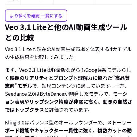
より多くを確認
一覧にする
Veo 3.1 Liteと他のAI動画生成ツール
との比較
Veo 3.1 Liteと現在のAI動画生成市場を体表する4大モデル
の生成結果を比較してみました。
まず、Veo 3.1 Liteは軽量版ながらもGoogle系モデルらし
く
映像のリアリティとプロンプト理解力に優れた“高品質
志向”モデル
で、短尺コンテンツに適しています。一方、
Seedance 2.0はByteDanceが開発したモデルで、
モーシ
ョン表現やリップシンク精度が非常に高く、動きの自然さ
ではトップクラス
と評価されています。
Kling 3.0はバランス型のオールラウンダーで、
ストーリー
ボード機能やキャラクター一貫性に強く、複数カットの動