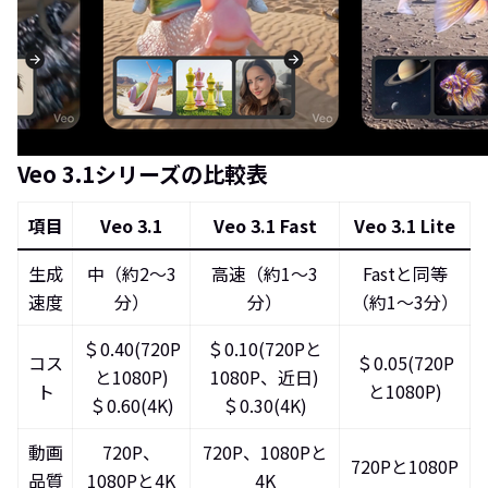
Veo 3.1シリーズの比較表
項目
Veo 3.1
Veo 3.1 Fast
Veo 3.1 Lite
生成
中（約2〜3
高速（約1〜3
Fastと同等
速度
分）
分）
（約1〜3分）
＄0.40(720P
＄0.10(720Pと
コス
＄0.05(720P
と1080P)
1080P、近日)
ト
と1080P)
＄0.60(4K)
＄0.30(4K)
動画
720P、
720P、1080Pと
720Pと1080P
品質
1080Pと4K
4K