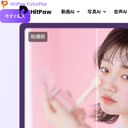
HitPaw FotorPea
動画AI
写真AI
音声AI
今すぐ購入