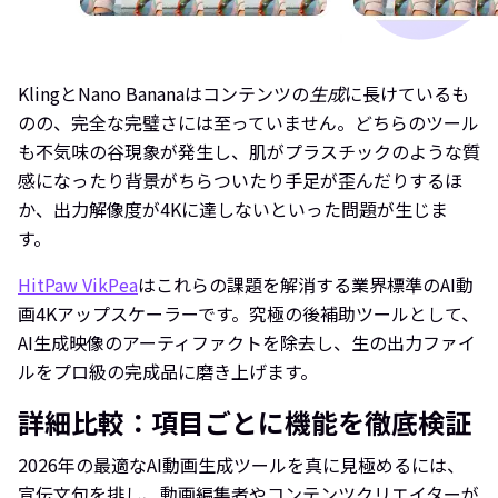
KlingとNano Bananaはコンテンツの
生成
に長けているも
のの、完全な完璧さには至っていません。どちらのツール
も不気味の谷現象が発生し、肌がプラスチックのような質
感になったり背景がちらついたり手足が歪んだりするほ
か、出力解像度が4Kに達しないといった問題が生じま
す。
HitPaw VikPea
はこれらの課題を解消する業界標準のAI動
画4Kアップスケーラーです。究極の後補助ツールとして、
AI生成映像のアーティファクトを除去し、生の出力ファイ
ルをプロ級の完成品に磨き上げます。
詳細比較：項目ごとに機能を徹底検証
2026年の最適なAI動画生成ツールを真に見極めるには、
宣伝文句を排し、動画編集者やコンテンツクリエイターが