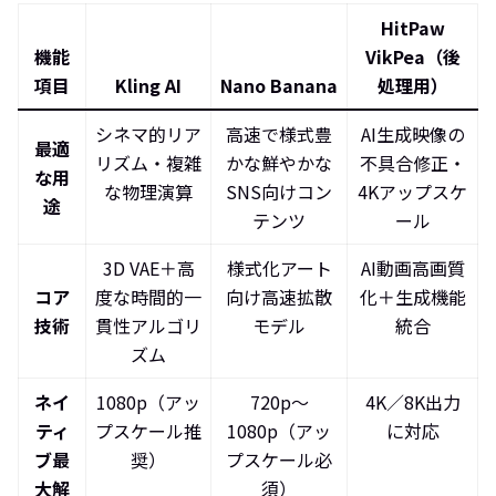
HitPaw
機能
VikPea（後
項目
Kling AI
Nano Banana
処理用）
シネマ的リア
高速で様式豊
AI生成映像の
最適
リズム・複雑
かな鮮やかな
不具合修正・
な用
な物理演算
SNS向けコン
4Kアップスケ
途
テンツ
ール
3D VAE＋高
様式化アート
AI動画高画質
コア
度な時間的一
向け高速拡散
化＋生成機能
技術
貫性アルゴリ
モデル
統合
ズム
ネイ
1080p（アッ
720p～
4K／8K出力
ティ
プスケール推
1080p（アッ
に対応
ブ最
奨）
プスケール必
大解
須）