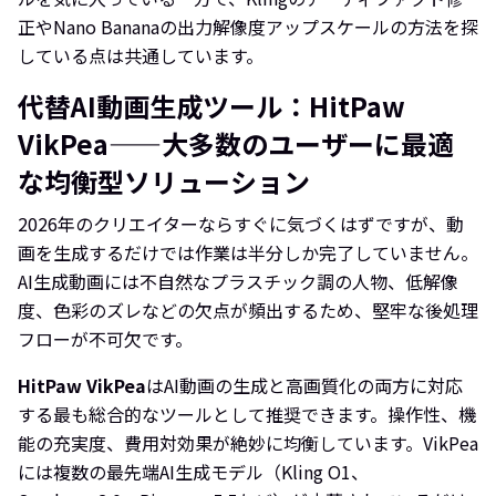
正やNano Bananaの出力解像度アップスケールの方法を探
している点は共通しています。
代替AI動画生成ツール：HitPaw
VikPea——大多数のユーザーに最適
な均衡型ソリューション
2026年のクリエイターならすぐに気づくはずですが、動
画を生成するだけでは作業は半分しか完了していません。
AI生成動画には不自然なプラスチック調の人物、低解像
度、色彩のズレなどの欠点が頻出するため、堅牢な後処理
フローが不可欠です。
HitPaw VikPea
はAI動画の生成と高画質化の両方に対応
する最も総合的なツールとして推奨できます。操作性、機
能の充実度、費用対効果が絶妙に均衡しています。VikPea
には複数の最先端AI生成モデル（Kling O1、