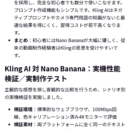
を採用し、完全な初心者でも数分で使いこなせます。
プロンプト作成機能もシンプルです。Kling AIはネガ
ティブプロンプトやカメラ専門用語の知識がないと最
適な結果を得にくく、習得コストが若干高くなりま
す。
まとめ
：初心者にはNano Bananaが大幅に優しく、従
来の動画制作経験者はKlingの恩恵を受けやすいで
す。
Kling AI 対 Nano Banana：実機性能
検証／実制作テスト
主観的な感想を排し客観的な比較を行うため、シナリオ別
の実機検証を実施しました。
検証環境
：標準的なウェブブラウザ、100Mbps回
線、色キャリブレーション済み4Kモニターで評価
検証素材
：両プラットフォームに全く同一のテキスト