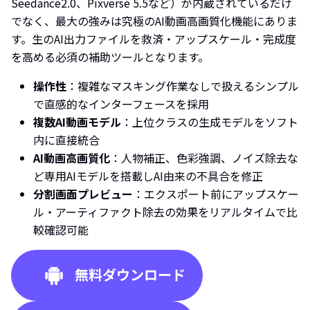
Seedance2.0、Pixverse 5.5など）が内蔵されているだけ
でなく、最大の強みは究極のAI動画高画質化機能にありま
す。生のAI出力ファイルを救済・アップスケール・完成度
を高める必須の補助ツールとなります。
操作性
：複雑なマスキング作業なしで扱えるシンプル
で直感的なインターフェースを採用
複数AI動画モデル
：上位クラスの生成モデルをソフト
内に直接統合
AI動画高画質化
：人物補正、色彩強調、ノイズ除去な
ど専用AIモデルを搭載しAI由来の不具合を修正
分割画面プレビュー
：エクスポート前にアップスケー
ル・アーティファクト除去の効果をリアルタイムで比
較確認可能