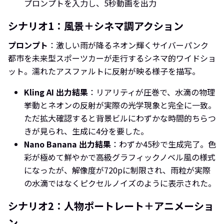
プロンプトを入力し、5秒動画を出力
シナリオ1：風景＋シネマ調アクション
プロンプト
：激しい雨が降るネオン輝くサイバーパンク
都市を未来型スポーツカーが走行するシネマ的ワイドショ
ット。濡れたアスファルトに反射が映る様子を描写。
Kling AI 出力結果
：リアリティが圧巻で、水滴の物理
挙動とネオンの反射が実際の光学現象と完全に一致。
ただ拡大確認すると背景ビルにわずかな時間的ちらつ
きが見られ、生成に4分を要した。
Nano Banana 出力結果
：わずか45秒で生成完了。色
彩が極めて鮮やかで高級グラフィックノベル風の様式
になったが、解像度が720pに制限され、雨粒が実際
の水滴ではなくピクセルノイズのように表示された。
シナリオ2：人物ポートレート＋アニメーショ
ン