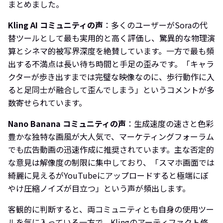
まとめました。
Kling AI コミュニティの声
：多くのユーザーがSoraの代
替ツールとして最も実用的と高く評価し、驚異的な物理演
算とシネマ的被写界深度を絶賛しています。一方で最も頻
出する不満点は長い待ち時間と手足の歪みです。「キャラ
クターが歩き出すまでは完璧な映像なのに、歩行動作に入
ると足同士が融合して歪んでしまう」というコメントが多
数寄せられています。
Nano Banana コミュニティの声
：生成速度の速さと色彩
豊かな独特な画風が大人気で、マーケティングフォーラム
でも広告動画の迅速作成に推奨されています。主な否定的
な意見は解像度の制限に集中しており、「スマホ画面では
綺麗に見えるがYouTubeにアップロードすると極端にぼ
やけ圧縮ノイズが目立つ」という声が頻出します。
客観的に判断すると、両コミュニティとも自身の使用ツー
ルを気に入っている一方で、Klingのアーティファクト修