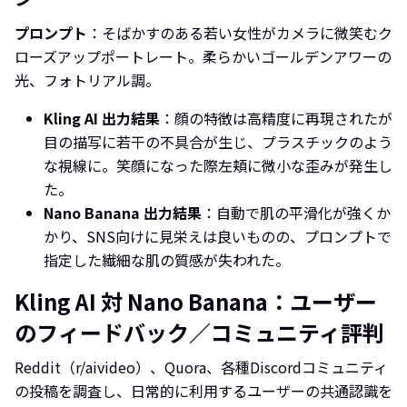
プロンプト
：そばかすのある若い女性がカメラに微笑むク
ローズアップポートレート。柔らかいゴールデンアワーの
光、フォトリアル調。
Kling AI 出力結果
：顔の特徴は高精度に再現されたが
目の描写に若干の不具合が生じ、プラスチックのよう
な視線に。笑顔になった際左頬に微小な歪みが発生し
た。
Nano Banana 出力結果
：自動で肌の平滑化が強くか
かり、SNS向けに見栄えは良いものの、プロンプトで
指定した繊細な肌の質感が失われた。
Kling AI 対 Nano Banana：ユーザー
のフィードバック／コミュニティ評判
Reddit（r/aivideo）、Quora、各種Discordコミュニティ
の投稿を調査し、日常的に利用するユーザーの共通認識を