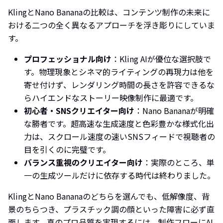
KlingとNano Bananaの比較は、コンテンツ制作の未来に
おける二つの全く異なるアプローチを浮き彫りにしていま
す。
プロフェッショナル向け
：Kling AIが優位な選択肢で
す。物理現象とシネマ的ライティングの再現力は他を
寄せ付けず、レンダリング時間の長さを許容できるな
らハイエンドなストーリー映像制作に最適です。
初心者・SNSクリエイター向け
：Nano Bananaが明確
な勝者です。超高速な生成速度と色彩豊かな様式化出
力は、スクロール速度の速いSNSフィードで視聴者の
目を引くのに完璧です。
バランス重視のクリエイター向け
：実際のところ、単
一の生成ツールだけに依存する時代は終わりました。
KlingとNano Bananaのどちらを選んでも、低解像度、背
景のちらつき、プラスチック調の顔といった障害に必ず直
面します。真のプロ品質を実現するには、制作フローにAI