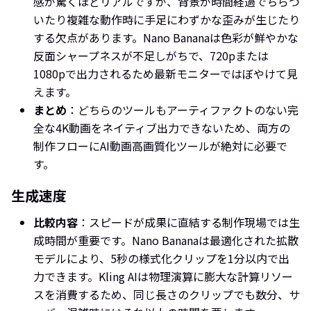
感が驚くほどリアルですが、背景が時間経過でちらつ
いたり複雑な動作時に手足にわずかな歪みが生じたり
する欠点があります。Nano Bananaは色彩が鮮やかな
反面シャープネスが不足しがちで、720pまたは
1080pで出力されるため最新モニターではぼやけて見
えます。
まとめ
：どちらのツールもアーティファクトのない完
全な4K動画をネイティブ出力できないため、両方の
制作フローにAI動画高画質化ツールが絶対に必要で
す。
生成速度
比較内容
：スピードが成果に直結する制作現場では生
成時間が重要です。Nano Bananaは最適化された拡散
モデルにより、5秒の様式化クリップを1分以内で出
力できます。Kling AIは物理演算に膨大な計算リソー
スを消費するため、同じ長さのクリップでも数分、サ